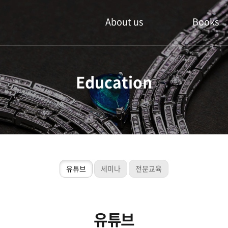
About us
Books
주얼인 북스
신작도서
Education
공지사항
추천도서
주얼인북스 방문
중고도서
관련상품
유튜브
세미나
전문교육
유튜브