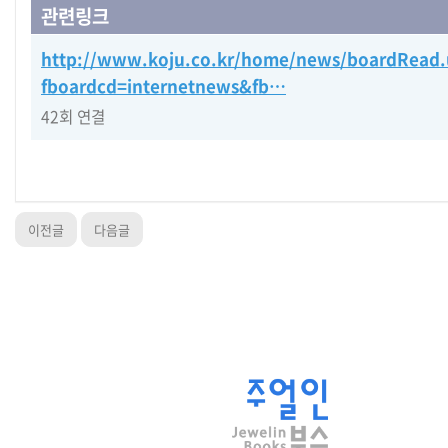
관련링크
http://www.koju.co.kr/home/news/boardRead.
fboardcd=internetnews&fb…
42회 연결
이전글
다음글