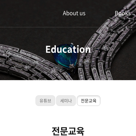
About us
Books
주얼인 북스
신작도서
Education
공지사항
추천도서
주얼인북스 방문
중고도서
관련상품
유튜브
세미나
전문교육
전문교육