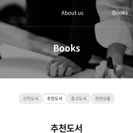
About us
Books
주얼인 북스
신작도서
Books
공지사항
추천도서
주얼인북스 방문
중고도서
관련상품
신작도서
추천도서
중고도서
관련상품
추천도서