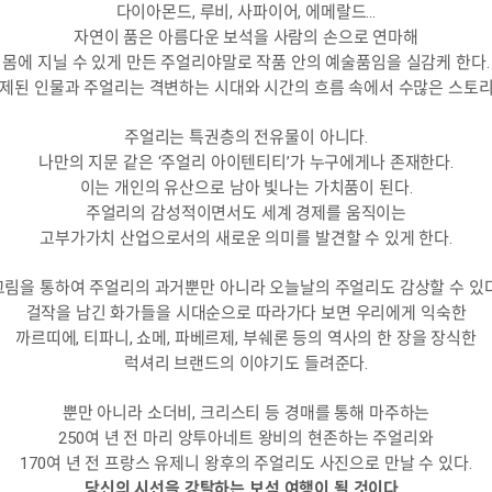
다이아몬드, 루비, 사파이어, 에메랄드…
자연이 품은 아름다운 보석을 사람의 손으로 연마해
몸에 지닐 수 있게 만든 주얼리야말로 작품 안의 예술품임을 실감케 한다.
박제된 인물과 주얼리는 격변하는 시대와 시간의 흐름 속에서 수많은 스토리
주얼리는 특권층의 전유물이 아니다.
나만의 지문 같은 ‘주얼리 아이텐티티’가 누구에게나 존재한다.
이는 개인의 유산으로 남아 빛나는 가치품이 된다.
주얼리의 감성적이면서도 세계 경제를 움직이는
고부가가치 산업으로서의 새로운 의미를 발견할 수 있게 한다.
그림을 통하여 주얼리의 과거뿐만 아니라 오늘날의 주얼리도 감상할 수 있다
걸작을 남긴 화가들을 시대순으로 따라가다 보면 우리에게 익숙한
까르띠에, 티파니, 쇼메, 파베르제, 부쉐론 등의 역사의 한 장을 장식한
럭셔리 브랜드의 이야기도 들려준다.
뿐만 아니라 소더비, 크리스티 등 경매를 통해 마주하는
250여 년 전 마리 앙투아네트 왕비의 현존하는 주얼리와
170여 년 전 프랑스 유제니 왕후의 주얼리도 사진으로 만날 수 있다.
당신의 시선을 강탈하는 보석 여행이 될 것이다.