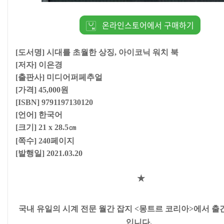
온라인스토어에서 구매하기
[도서명]
시대를 초​월한 상징, 아이코닉 워치 북
[저자]
이은경
[출판사]
미디어퍼페추얼
[가격] 45,000원
[ISBN] 9791197130120
[언어] 한국어
[크기]
21 x 28.5
㎝
[쪽수] 240페이지
[발행일] 2021.03.20
★
국내 유일의 시계 전문 월간 잡지 <몽트르 코리아>에서 출
입니다.