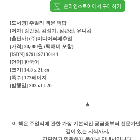
온라인스토어에서 구매하기
[도서명] 주얼리 백문 백답
[저자] 강민정, 김성기, 심관선, 유니킴
[출판사] (주)미디어퍼페추얼
[가격] 30,000원 (택배비 포함)
[ISBN] 9791197130144
[언어] 한국어
[크기] 14.8 x 21 ㎝
[쪽수] 173페이지
[발행일] 2025.11.20
★
이 책은 주얼리에 관한 가장 기본적인 궁금증부터 전문가만
깊이 있는 지식까지,
간단하고 명확하게 풀어낸 안내서입니다.