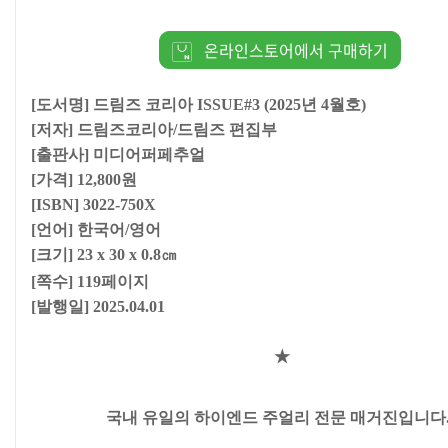
온라인스토어에서 구매하기
[도서명]
드림즈 코리아 ISSUE#3 (2025년 4월호)
[저자]
드림즈코리아/드림즈 편집부
[출판사]
미디어퍼페추얼
[가격] 12,800원
[ISBN]
3022-750X
[언어] 한국어/영어
[크기]
23 x 30 x 0.8
㎝
[쪽수] 119페이지
[발행일] 2025.04.01
★
국내 유일의 하이엔드 주얼리 전문 매거진입니다