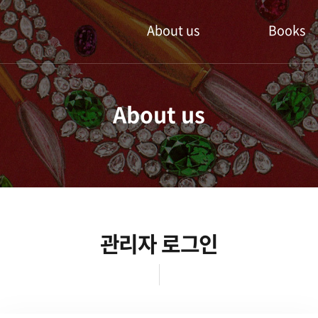
About us
Books
주얼인 북스
신작도서
About us
공지사항
추천도서
주얼인북스 방문
중고도서
관련상품
관리자 로그인